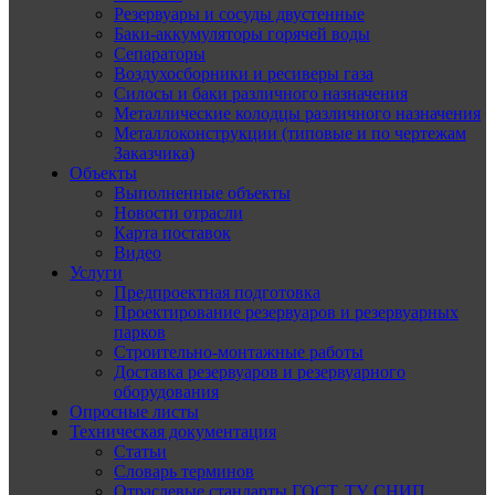
Резервуары и сосуды двустенные
Баки-аккумуляторы горячей воды
Сепараторы
Воздухосборники и ресиверы газа
Силосы и баки различного назначения
Металлические колодцы различного назначения
Металлоконструкции (типовые и по чертежам
Заказчика)
Объекты
Выполненные объекты
Новости отрасли
Карта поставок
Видео
Услуги
Предпроектная подготовка
Проектирование резервуаров и резервуарных
парков
Строительно-монтажные работы
Доставка резервуаров и резервуарного
оборудования
Опросные листы
Техническая документация
Статьи
Словарь терминов
Отраслевые стандарты ГОСТ, ТУ, СНИП