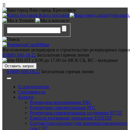
]]
Ваш город:
Красноярск
Карта поставок
zakaz@rsm-mash.
Изготовление резервуаров и строительство резервуарных парко
8 (800) 600-18-22
Бесплатная горячая линия
ПН-ПТ с 8.00 до 17.00 по МСК СБ, ВС - выходные
Оставить запрос
8 (800) 600-18-22
Бесплатная горячая линия
О предприятии
Сертификаты
Каталог
Резервуары вертикальные РВС
Резервуары горизонтальные РГС
Резервуары горизонтальные подземные РГСП
Емкости подземные дренажные ЕП/ЕПП
Сосуды (газгольдеры) для хранения сжиженного
газа СУГ