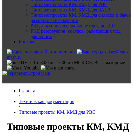
Типовые проекты КМ, КМД для РВС
Типовые проекты КМ, КМД для БАГВ
Типовые проекты КМ, КМД для силосов и баков
различного назначения
РКД для горизонтальных резервуаров РГС
РКД резервуаров (сосудов) работающих под
давлением
Контакты
Карта поставок
zakaz@rsm-
mash.ru
ПН-ПТ с 8.00 до 17.00 по МСК СБ, ВС - выходные
Главная
/
Техническая документация
/
Типовые проекты КМ, КМД для РВС
Типовые проекты КМ, КМД