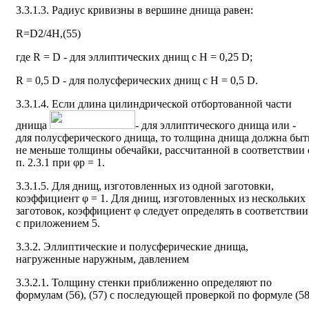
3.3.1.3. Радиус кривизны в вершине днища равен:
R=D
2
/4H,(55)
где R = D - для эллиптических днищ с Н = 0,25 D;
R = 0,5 D - для полусферических днищ с Н = 0,5 D.
3.3.1.4. Если длина цилиндрической отбортованной части
днища
- для эллиптического днища или
-
для полусферического днища, то толщина днища должна быт
не меньше толщины обечайки, рассчитанной в соответствии 
п. 2.3.1 при φр = 1.
3.3.1.5. Для днищ, изготовленных из одной заготовки,
коэффициент φ = 1. Для днищ, изготовленных из нескольких
заготовок, коэффициент φ следует определять в соответствии
с приложением 5.
3.3.2. Эллиптические и полусферические днища,
нагруженные наружным, давлением
3.3.2.1. Толщину стенки приближенно определяют по
формулам (56), (57) с последующей проверкой по формуле (58