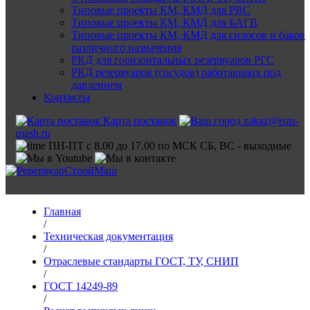
Типовые проекты КМ, КМД для РВС
Типовые проекты КМ, КМД для БАГВ
Типовые проекты КМ, КМД для силосов и баков
различного назначения
РКД для горизонтальных резервуаров РГС
РКД резервуаров (сосудов) работающих под
давлением
Контакты
Карта поставок
zakaz@rsm-
mash.ru
ПН-ПТ с 8.00 до 17.00 по МСК СБ, ВС - выходные
Главная
/
Техническая документация
/
Отраслевые стандарты ГОСТ, ТУ, СНИП
/
ГОСТ 14249-89
/