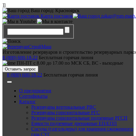
]]
Ваш город:
Красноярск
Карта поставок
zakaz@rsm-mash.
Изготовление резервуаров и строительство резервуарных парко
8 (800) 600-18-22
Бесплатная горячая линия
ПН-ПТ с 8.00 до 17.00 по МСК СБ, ВС - выходные
Оставить запрос
8 (800) 600-18-22
Бесплатная горячая линия
О предприятии
Сертификаты
Каталог
Резервуары вертикальные РВС
Резервуары горизонтальные РГС
Резервуары горизонтальные подземные РГСП
Емкости подземные дренажные ЕП/ЕПП
Сосуды (газгольдеры) для хранения сжиженного
газа СУГ