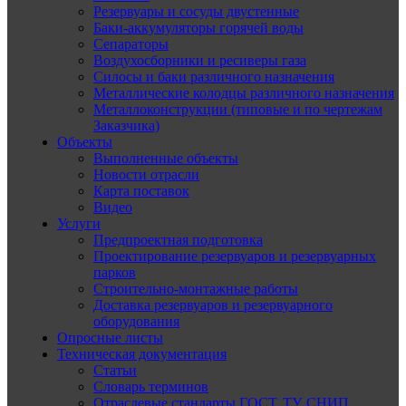
Резервуары и сосуды двустенные
Баки-аккумуляторы горячей воды
Сепараторы
Воздухосборники и ресиверы газа
Силосы и баки различного назначения
Металлические колодцы различного назначения
Металлоконструкции (типовые и по чертежам
Заказчика)
Объекты
Выполненные объекты
Новости отрасли
Карта поставок
Видео
Услуги
Предпроектная подготовка
Проектирование резервуаров и резервуарных
парков
Строительно-монтажные работы
Доставка резервуаров и резервуарного
оборудования
Опросные листы
Техническая документация
Статьи
Словарь терминов
Отраслевые стандарты ГОСТ, ТУ, СНИП