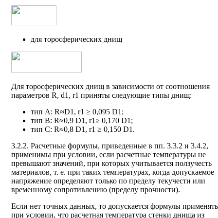
для торосферических днищ
Для торосферических днищ в зависимости от соотношения
параметров R, d1, r1 приняты следующие типы днищ:
тип A: R≈D1, r1 ≥ 0,095 D1;
тип В: R≈0,9 D1, r1≥ 0,170 D1;
тип С: R≈0,8 D1, r1 ≥ 0,150 D1.
3.2.2. Расчетные формулы, приведенные в пп. 3.3.2 и 3.4.2,
применимы при условии, если расчетные температуры не
превышают значений, при которых учитывается ползучесть
материалов, т. е. при таких температурах, когда допускаемое
напряжение определяют только по пределу текучести или
временному сопротивлению (пределу прочности).
Если нет точных данных, то допускается формулы применять
при условии, что расчетная температура стенки днища из