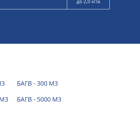
до 2,0 кПа
М3
БАГВ - 300 М3
 М3
БАГВ - 5000 М3