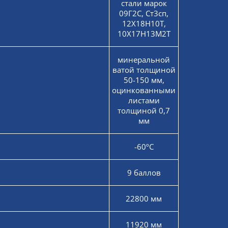
стали марок
09Г2С, Ст3сп,
12Х18Н10Т,
10Х17Н13М2Т
минеральной
ватой толщиной
50-150 мм,
оцинкованными
листами
толщиной 0,7
мм
-60ºС
9 баллов
22800 мм
11920 мм